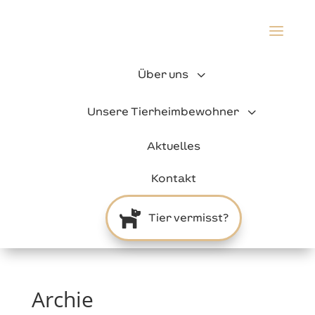
a
3
Über uns
3
Unsere Tierheimbewohner
Aktuelles
Kontakt

Tier vermisst?
Archie