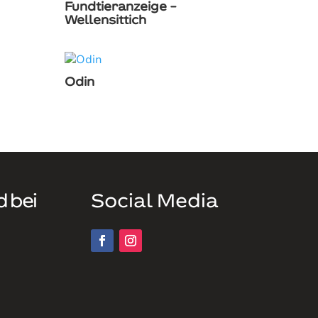
Fundtieranzeige –
Wellensittich
Odin
d bei
Social Media