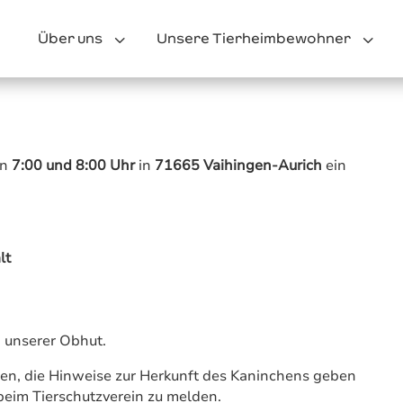
3
3
Über uns
Unsere Tierheimbewohner
en
7:00 und 8:00 Uhr
in
71665 Vaihingen-Aurich
ein
lt
n unserer Obhut.
nen, die Hinweise zur Herkunft des Kaninchens geben
beim Tierschutzverein zu melden.