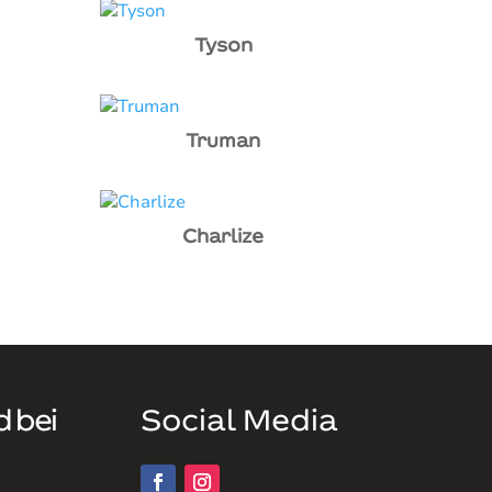
Tyson
Truman
Charlize
d bei
Social Media