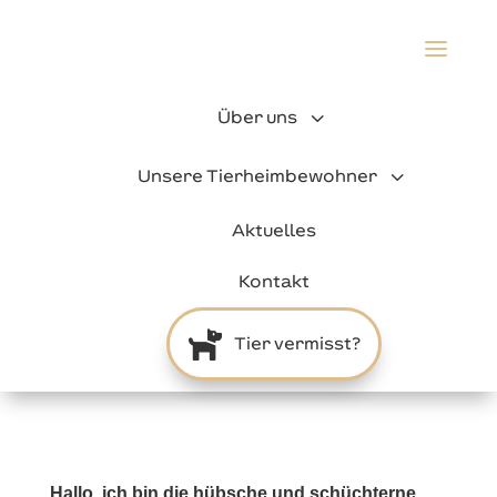
a
3
Über uns
3
Unsere Tierheimbewohner
Aktuelles
Kontakt

Tier vermisst?
Hallo, ich bin die hübsche und schüchterne