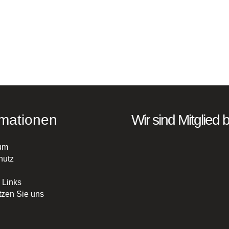
rmationen
Wir sind Mitglied b
um
hutz
 Links
tzen Sie uns