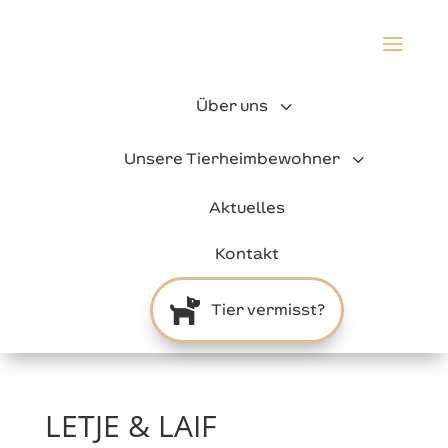
a
3
Über uns
3
Unsere Tierheimbewohner
Aktuelles
Kontakt

Tier vermisst?
LETJE & LAIF