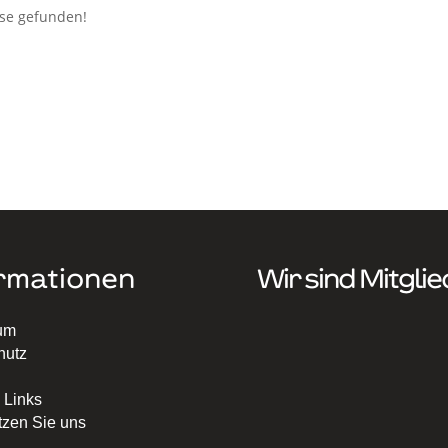
se gefunden!
rmationen
Wir sind Mitglie
um
hutz
 Links
tzen Sie uns