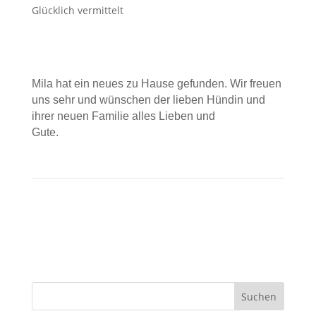
Glücklich vermittelt
Mila hat ein neues zu Hause gefunden. Wir freuen
uns sehr und wünschen der lieben Hündin und
ihrer neuen Familie alles Lieben und
Gute.⠀⠀⠀⠀⠀⠀⠀⠀⠀⠀⠀⠀⠀⠀⠀⠀⠀⠀⠀⠀⠀⠀⠀⠀⠀⠀
⠀⠀⠀⠀⠀⠀⠀⠀⠀⠀⠀⠀⠀⠀⠀⠀⠀⠀⠀⠀⠀⠀⠀⠀⠀⠀⠀
Suchen