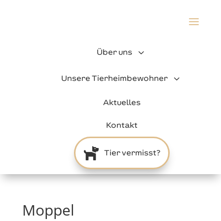
a
3
Über uns
3
Unsere Tierheimbewohner
Aktuelles
Kontakt

Tier vermisst?
Moppel