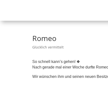
Romeo
Glücklich vermittelt
So schnell kann’s gehen! 🍀
Nach gerade mal einer Woche durfte Romeo 
Wir wünschen ihm und seinen neuen Besitzer
⠀⠀⠀⠀⠀⠀⠀⠀⠀⠀⠀⠀⠀⠀⠀⠀⠀⠀⠀⠀⠀⠀⠀⠀⠀⠀
⠀⠀⠀⠀⠀⠀⠀⠀⠀⠀⠀⠀⠀⠀⠀⠀⠀⠀⠀⠀⠀⠀⠀⠀⠀⠀
⠀⠀⠀⠀⠀⠀⠀⠀⠀⠀⠀⠀⠀⠀⠀⠀⠀⠀⠀⠀⠀⠀⠀⠀⠀⠀