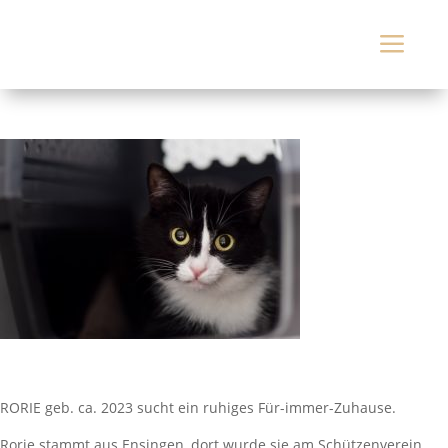
a
RORIE geb. ca. 2023 sucht ein ruhiges Für-immer-Zuhause.
Rorie stammt aus Ensingen, dort wurde sie am Schützenverein