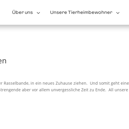
3
3
Über uns
Unsere Tierheimbewohner
en
 der Rasselbande, in ein neues Zuhause ziehen. Und somit geht ein
trengende aber vor allem unvergessliche Zeit zu Ende. All unsere