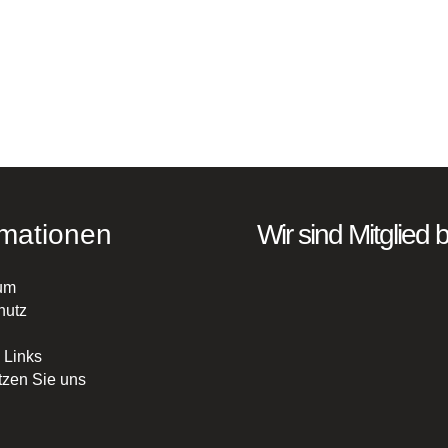
rmationen
Wir sind Mitglied b
um
hutz
 Links
tzen Sie uns