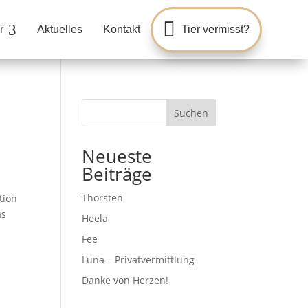

3
r
Aktuelles
Kontakt
Tier vermisst?
Suchen
Neueste
Beiträge
Thorsten
tion
as
Heela
Fee
Luna – Privatvermittlung
Danke von Herzen!