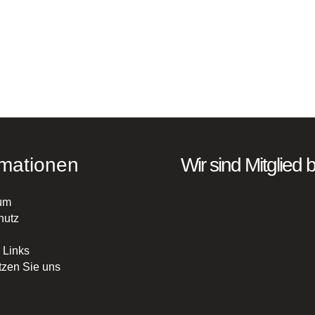
rmationen
Wir sind Mitglied b
um
hutz
 Links
tzen Sie uns