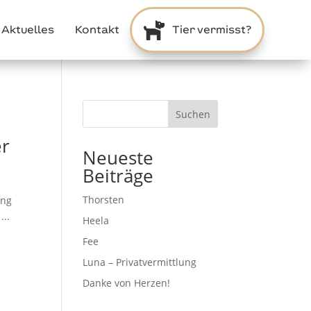

Aktuelles
Kontakt
Tier vermisst?
Suchen
er
Neueste
Beiträge
Thorsten
ung
..
Heela
Fee
Luna – Privatvermittlung
Danke von Herzen!