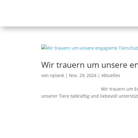
Wir trauern um unsere eng
von
nplank
|
Nov. 29, 2024
|
Aktuelles
⠀⠀⠀⠀⠀⠀⠀⠀⠀⠀⠀⠀⠀⠀⠀⠀⠀⠀⠀ Wir trauern um Erika G
unserer Tiere tatkräftig und liebevoll 