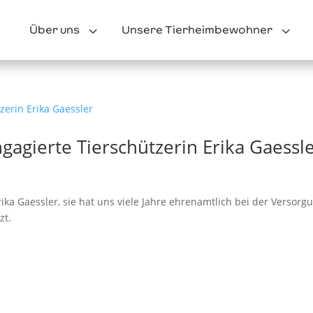
3
3
Über uns
Unsere Tierheimbewohner
agierte Tierschützerin Erika Gaessl
aessler, sie hat uns viele Jahre ehrenamtlich bei der Versorg
unterstützt. ⠀⠀⠀⠀⠀⠀⠀⠀⠀⠀⠀⠀⠀⠀⠀⠀⠀⠀⠀⠀⠀⠀⠀⠀⠀⠀⠀⠀⠀⠀⠀⠀⠀⠀⠀⠀⠀⠀⠀⠀⠀⠀⠀.