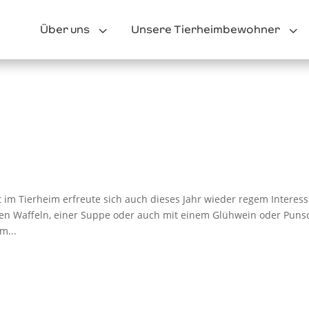
3
3
Über uns
Unsere Tierheimbewohner
m
im Tierheim erfreute sich auch dieses Jahr wieder regem Interess
ren Waffeln, einer Suppe oder auch mit einem Glühwein oder Puns
m...