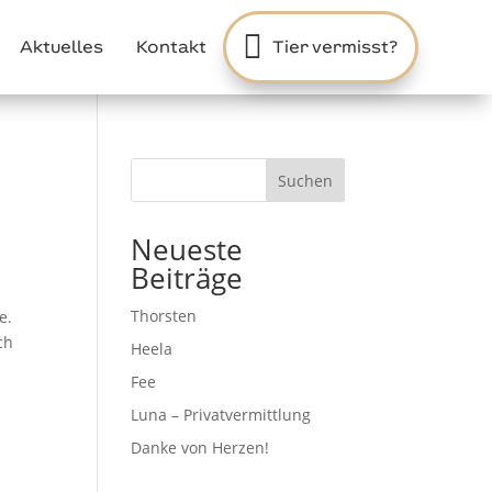

Aktuelles
Kontakt
Tier vermisst?
Suchen
Neueste
Beiträge
Thorsten
e.
ch
Heela
Fee
Luna – Privatvermittlung
Danke von Herzen!