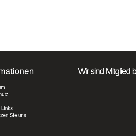
rmationen
Wir sind Mitglied b
um
hutz
 Links
tzen Sie uns