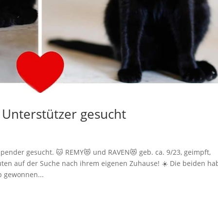
Unterstützer gesucht
pender gesucht. 🐱 REMY😻 und RAVEN😻 geb. ca. 9/23, geimpft,
nuten auf der Suche nach ihrem eigenen Zuhause! ☀️ Die beiden h
b gewonnen...