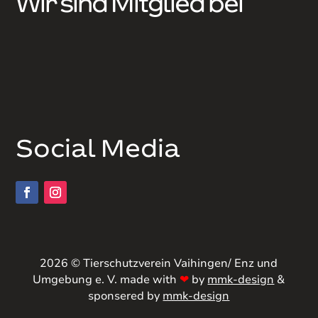
Wir sind Mitglied bei
Social Media
2026 © Tierschutzverein Vaihingen/ Enz und
Umgebung e. V. made with
❤
by
mmk-design
&
sponsered by
mmk-design