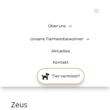
a
3
Über uns
3
Unsere Tierheimbewohner
Aktuelles
Kontakt

Tier vermisst?
Zeus