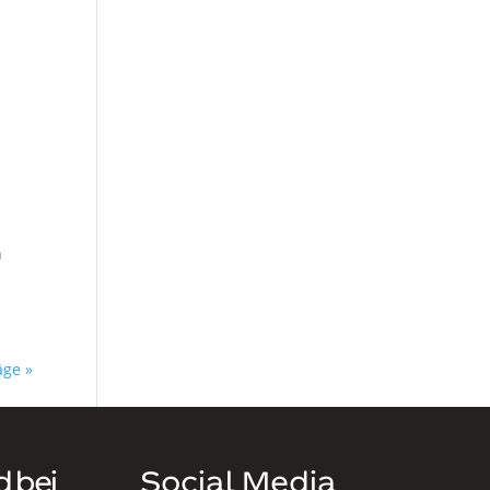
h
äge »
d bei
Social Media