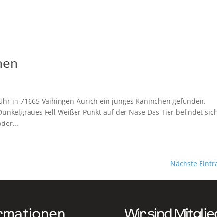
hen
Uhr in 71665 Vaihingen-Aurich ein junges Kaninchen gefunden.
unkelgraues Fell Weißer Punkt auf der Nase Das Tier befindet sic
der...
Nächste Eintr
rmationen
Wir sind Mitglie