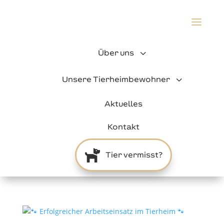
a
3
Über uns
3
Unsere Tierheimbewohner
Aktuelles
Kontakt

Tier vermisst?