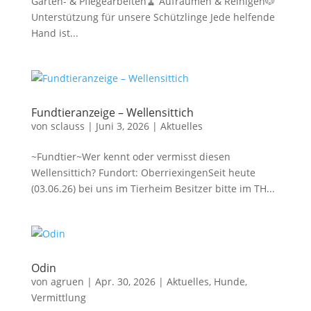
Garten- & Pflegearbeiten🧹 Aufräumen & Reinigen🐶
Unterstützung für unsere Schützlinge Jede helfende
Hand ist...
Fundtieranzeige – Wellensittich
von
sclauss
|
Juni 3, 2026
|
Aktuelles
~Fundtier~Wer kennt oder vermisst diesen
Wellensittich? Fundort: OberriexingenSeit heute
(03.06.26) bei uns im Tierheim Besitzer bitte im TH...
Odin
von
agruen
|
Apr. 30, 2026
|
Aktuelles
,
Hunde
,
Vermittlung