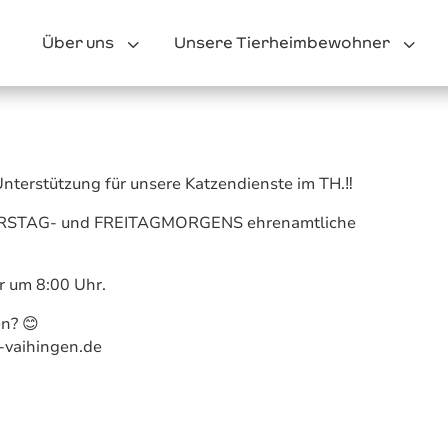
3
3
Über uns
Unsere Tierheimbewohner
terstützung für unsere Katzendienste im TH.‼️
NERSTAG- und FREITAGMORGENS ehrenamtliche
r um 8:00 Uhr.
en? 😊
-vaihingen.de
⠀⠀⠀⠀⠀⠀⠀⠀⠀⠀⠀⠀⠀⠀⠀⠀⠀⠀⠀⠀⠀⠀⠀⠀⠀⠀⠀⠀⠀⠀⠀⠀⠀⠀
⠀⠀⠀⠀⠀⠀⠀⠀⠀⠀⠀⠀⠀⠀⠀⠀⠀⠀⠀⠀⠀⠀⠀⠀⠀⠀⠀⠀⠀⠀⠀⠀⠀⠀
⠀⠀⠀⠀⠀⠀⠀⠀⠀⠀⠀⠀⠀⠀⠀⠀⠀⠀⠀⠀⠀⠀⠀⠀⠀⠀⠀⠀⠀⠀⠀⠀⠀⠀