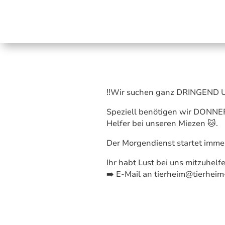
‼️Wir suchen ganz DRINGEND Un
Speziell benötigen wir DON
Helfer bei unseren Miezen 🐱.
Der Morgendienst startet imme
Ihr habt Lust bei uns mitzuhelf
➡️ E-Mail an tierheim@tierheim
⠀⠀⠀⠀⠀⠀⠀⠀⠀⠀⠀⠀⠀⠀⠀⠀⠀⠀⠀
⠀⠀⠀⠀⠀⠀⠀⠀⠀⠀⠀⠀⠀⠀⠀⠀⠀⠀⠀
⠀⠀⠀⠀⠀⠀⠀⠀⠀⠀⠀⠀⠀⠀⠀⠀⠀⠀⠀