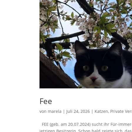
Fee
von
marela
|
Juli 24, 2026
|
Katzen
,
Private Ve
FEE (geb. am 20.07.2024) sucht ihr Für-immer-
jetzigen Besitzerin. Schon bald zeigte sich, 