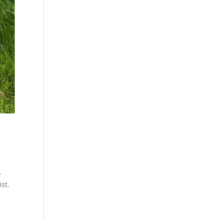
-
st.