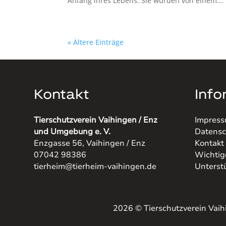
Anfang ihres Lebens. Sie wurden von einem...
« Ältere Einträge
Kontakt
Info
Tierschutzverein Vaihingen / Enz
Impres
und Umgebung e. V.
Datensc
Enzgasse 56, Vaihingen / Enz
Kontakt
07042 98386
Wichtig
tierheim@tierheim-vaihingen.de
Unterst
2026 © Tierschutzverein Vai