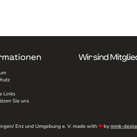
rmationen
Wir sind Mitglie
sum
hutz
e Links
ützen Sie uns
hingen/ Enz und Umgebung e. V. made with
❤
by
mmk-desig