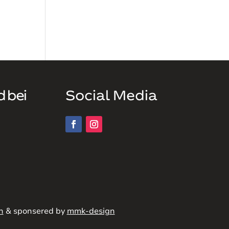
d bei
Social Media
n
& sponsered by
mmk-design