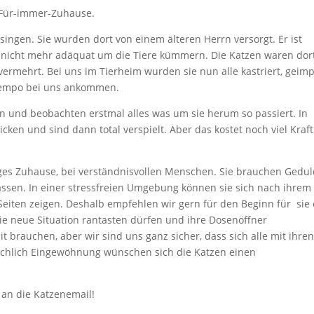
 Für-immer-Zuhause.
gen. Sie wurden dort von einem älteren Herrn versorgt. Er ist
h nicht mehr adäquat um die Tiere kümmern. Die Katzen waren dor
 vermehrt. Bei uns im Tierheim wurden sie nun alle kastriert, geimp
 Tempo bei uns ankommen.
rn und beobachten erstmal alles was um sie herum so passiert. In
ken und sind dann total verspielt. Aber das kostet noch viel Kraft
es Zuhause, bei verständnisvollen Menschen. Sie brauchen Gedu
ssen. In einer stressfreien Umgebung können sie sich nach ihrem
Seiten zeigen. Deshalb empfehlen wir gern für den Beginn für sie 
e neue Situation rantasten dürfen und ihre Dosenöffner
 brauchen, aber wir sind uns ganz sicher, dass sich alle mit ihre
ichlich Eingewöhnung wünschen sich die Katzen einen
 an die Katzenemail!