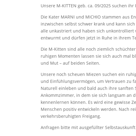
Unsere M-KITTEN geb. ca. 09/2025 suchen ihr
Die Kater MARNI und MICHIO stammen aus Ensin
inzwischen selbst schwer krank und kann sic
alle unkastriert und haben sich unkontrolliert
entwurmt und dürfen jetzt in Ruhe in ihrem
Die M-Kitten sind alle noch ziemlich schüchte
ruhigen Momenten lassen sie sich auch mal blic
und Mut – auf beiden Seiten.
Unsere noch scheuen Miezen suchen ein ruhig
und Einfühlungsvermögen, um Vertrauen zu fa
Naturell einleben und bald auch ihre sanften 
Ankommzimmer, in dem sie sich langsam an di
kennenlernen können. Es wird eine gewisse Zeit
Menschen positiv entwickeln werden. Nach re
verkehrsberuhigten Freigang.
Anfragen bitte mit ausgefüllter Selbstauskunft