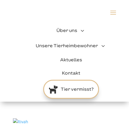
a
3
Über uns
3
Unsere Tierheimbewohner
Aktuelles
Kontakt

Tier vermisst?